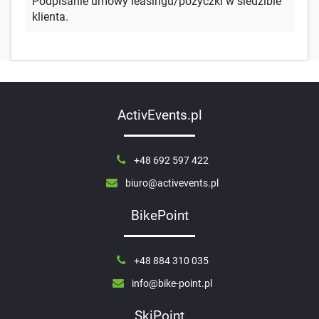
Podpisanie umowy leasingu/pożyczki w siedzibie
klienta.
ActivEvents.pl
+48 692 597 422
biuro@activevents.pl
BikePoint
+48 884 310 035
info@bike-point.pl
SkiPoint