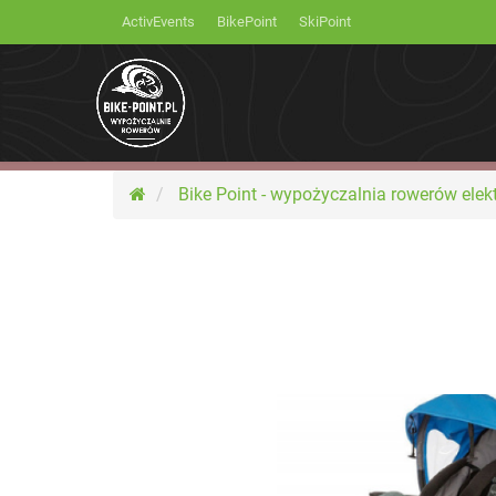
ActivEvents
BikePoint
SkiPoint
Bike Point - wypożyczalnia rowerów elek