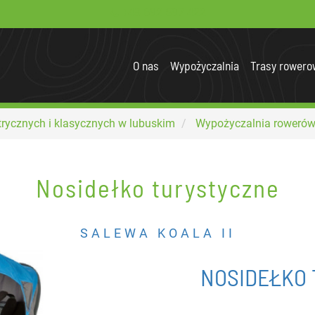
+48 692 597 422
O nas
Wypożyczalnia
Trasy rowero
trycznych i klasycznych w lubuskim
Wypożyczalnia roweró
Nosidełko turystyczne
SALEWA KOALA II
NOSIDEŁKO