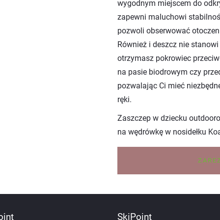
wygodnym miejscem do odkry
zapewni maluchowi stabilnoś
pozwoli obserwować otoczen
Również i deszcz nie stanowi
otrzymasz pokrowiec przeciwd
na pasie biodrowym czy prze
pozwalając Ci mieć niezbędne
ręki.
Zaszczep w dziecku outdoorow
na wędrówkę w nosidełku Koal
ZARE
oint
SkiPoint