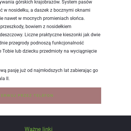
wania górskich krajobrazów. System pasów
ć w nosidełku, a daszek z bocznymi oknami
ie nawet w mocnych promieniach słońca.
 przeszkody, bowiem z nosidełkiem
eszczowy. Liczne praktyczne kieszonki jak dwie
dnie przegrody podnoszą funkcjonalność
 Tobie lub dziecku przedmioty na wyciągnięcie
ą pasję już od najmłodszych lat zabierając go
a II.
ZERWUJ PRZEZ TELEFON
Ważne linki