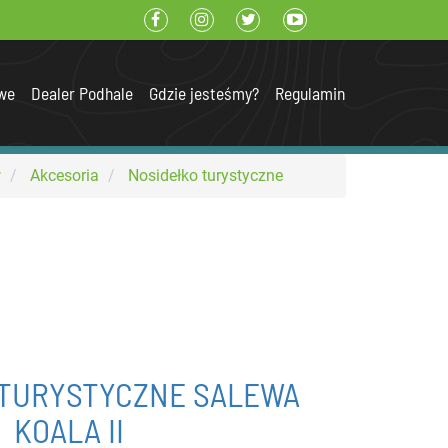
we
Dealer Podhale
Gdzie jesteśmy?
Regulamin
w
Akcesoria
Nosidełko turystyczne
 TURYSTYCZNE SALEWA
KOALA II